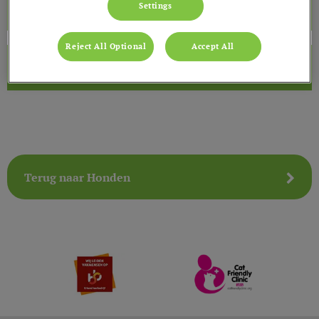
Settings
uw huisdier
Reject All Optional
Accept All
Betaling
Terug naar Honden