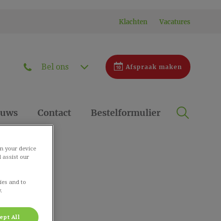
Klachten
Vacatures
Bel ons
Afspraak maken
Zoek
euws
Contact
Bestelformulier
Zoek
on your device
 assist our
ies and to
.
ept All