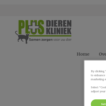
Homepage Plus Dierenklinieken
Home
Ove
Zoek
By clicking
to enhance 
marketing e
Select “Coo
adjust your
Set