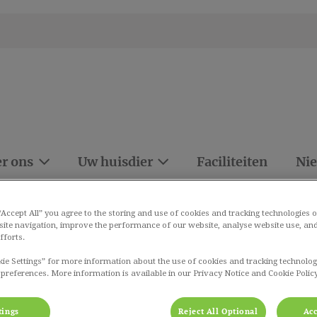
r ons
Uw huisdier
Faciliteiten
Ni
 “Accept All” you agree to the storing and use of cookies and tracking technologies 
site navigation, improve the performance of our website, analyse website use, and
fforts.
Cytologisch onderzoek
kie Settings” for more information about the use of cookies and tracking technolog
 preferences. More information is available in our Privacy Notice and Cookie Policy
tings
Reject All Optional
Acc