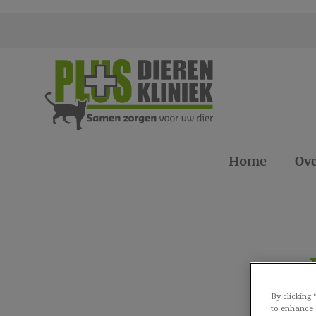
Homepage Plus Dierenklinieken
Home
Ove
Zoek
By clicking
to enhance 