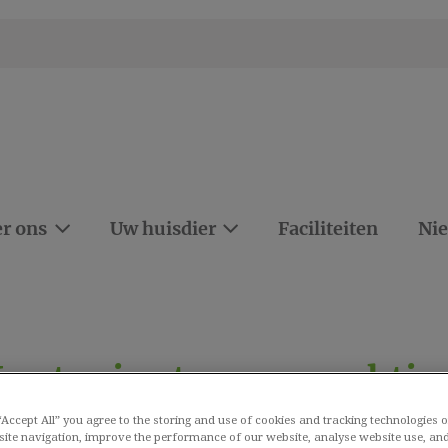
r ons
Uw huisdier
Faciliteiten
Ni
Last minute vuurwerktip
 “Accept All” you agree to the storing and use of cookies and tracking technologies 
site navigation, improve the performance of our website, analyse website use, and