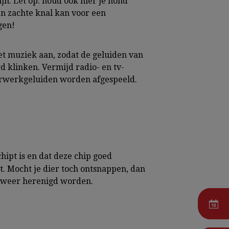
ijn. Let op: houd ook hier je hond
en zachte knal kan voor een
gen!
et muziek aan, zodat de geluiden van
 klinken. Vermijd radio- en tv-
rwerkgeluiden worden afgespeeld.
chipt is en dat deze chip goed
t. Mocht je dier toch ontsnappen, dan
l weer herenigd worden.