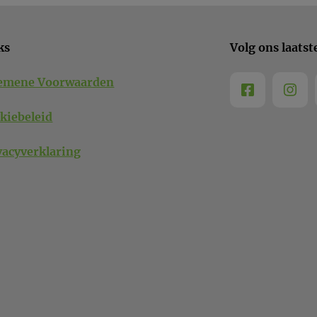
ks
Volg ons laatst
emene Voorwaarden
kiebeleid
vacyverklaring