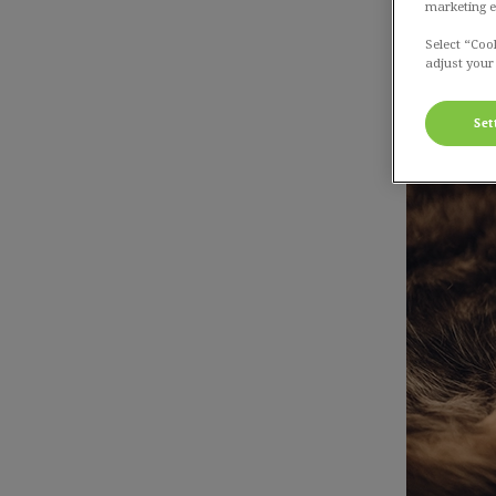
marketing e
Select “Coo
adjust your
Set