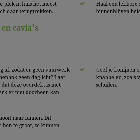
ke plek in huis het meest
Haal een lekkere s
 zich daar terugtrekken.
binnenblijven bel
en cavia’s
ag af, zodat er geen vuurwerk
Geef je konijnen of 
nnenhok geen daglicht? Laat
knabbelen, zoals w
 dat deze overdekt is met
schuilen.
werk er niet doorheen kan
nooit naar binnen. Dit
r hen te groot, ze kunnen