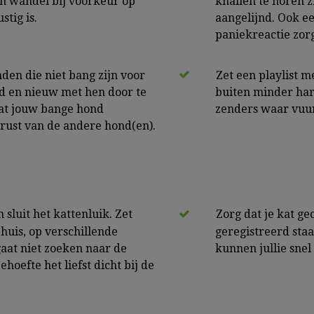
en wandel bij voorkeur op
knallen te horen z
tig is.
aangelijnd. Ook e
paniekreactie zor
den die niet bang zijn voor
Zet een playlist m
 en nieuw met hen door te
buiten minder hard
dat jouw bange hond
zenders waar vuu
rust van de andere hond(en).
 sluit het kattenluik. Zet
Zorg dat je kat ge
uis, op verschillende
geregistreerd staa
gaat niet zoeken naar de
kunnen jullie sne
hoefte het liefst dicht bij de