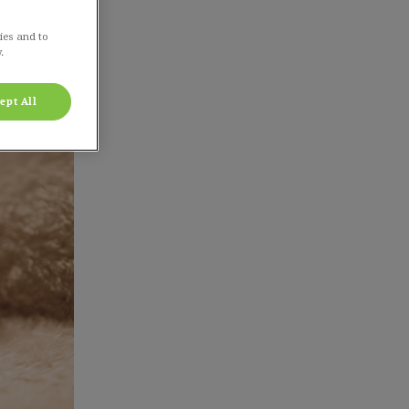
ies and to
.
ept All