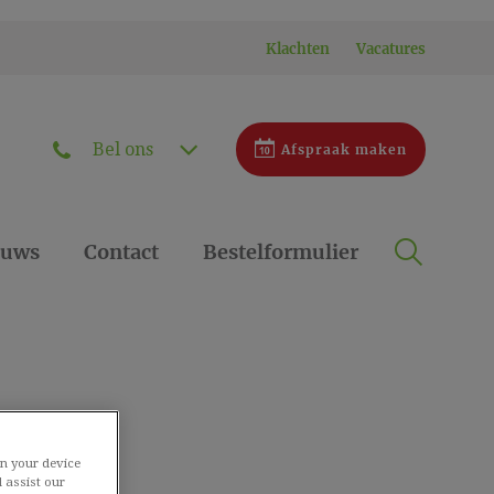
Klachten
Vacatures
Bel ons
Afspraak maken
Zoek
euws
Contact
Bestelformulier
Zoek
s
on your device
 assist our