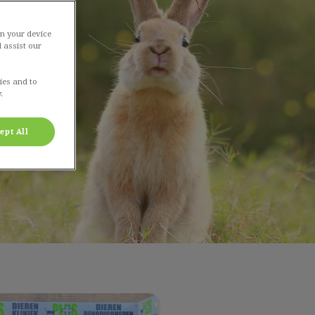
on your device
 assist our
ies and to
.
ept All