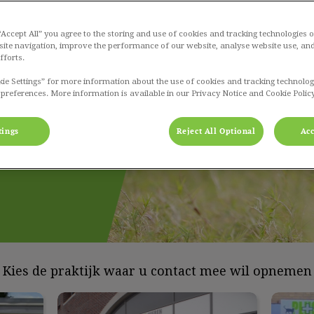
 “Accept All” you agree to the storing and use of cookies and tracking technologies 
site navigation, improve the performance of our website, analyse website use, and
fforts.
kie Settings” for more information about the use of cookies and tracking technolog
 preferences. More information is available in our Privacy Notice and Cookie Policy
tings
Reject All Optional
Acc
Kies de praktijk waar u contact mee wil opnemen