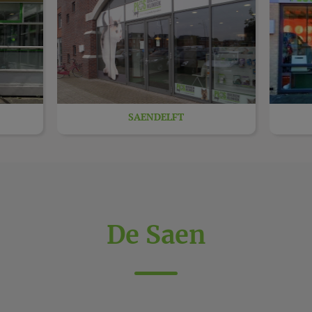
SAENDELFT
De Saen